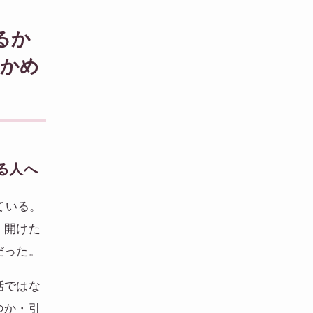
るか
確かめ
る人へ
ている。
。開けた
だった。
話ではな
つか・引