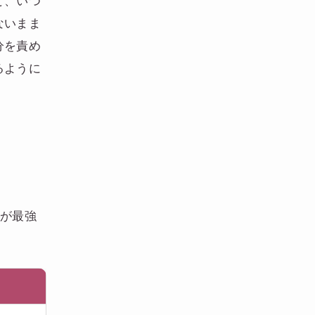
と、いつ
ないまま
分を責め
るように
れが最強