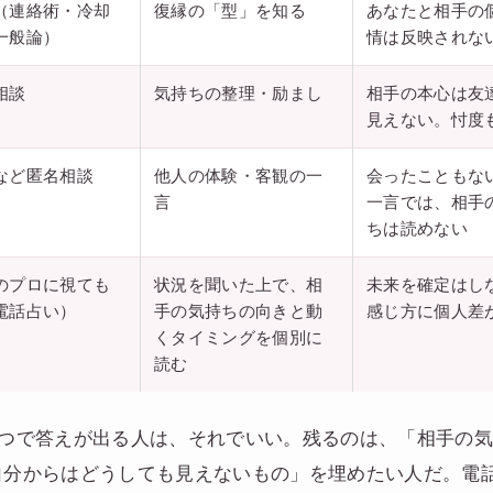
（連絡術・冷却
復縁の「型」を知る
あなたと相手の
一般論）
情は反映されな
相談
気持ちの整理・励まし
相手の本心は友
見えない。忖度
など匿名相談
他人の体験・客観の一
会ったこともな
言
一言では、相手
ちは読めない
のプロに視ても
状況を聞いた上で、相
未来を確定はし
電話占い）
手の気持ちの向きと動
感じ方に個人差
くタイミングを個別に
読む
3つで答えが出る人は、それでいい。残るのは、「相手の
自分からはどうしても見えないもの」を埋めたい人だ。電