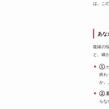
は、こ
あな
復縁の
と、確
① 
終わ
か」
② 
らな