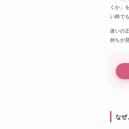
くか」
い師で
迷いの
持ちが
なぜ