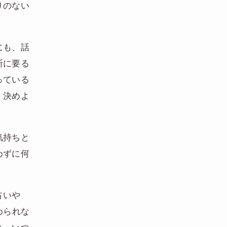
りのない
にも、話
断に要る
っている
、決めよ
気持ちと
めずに何
占いや
められな