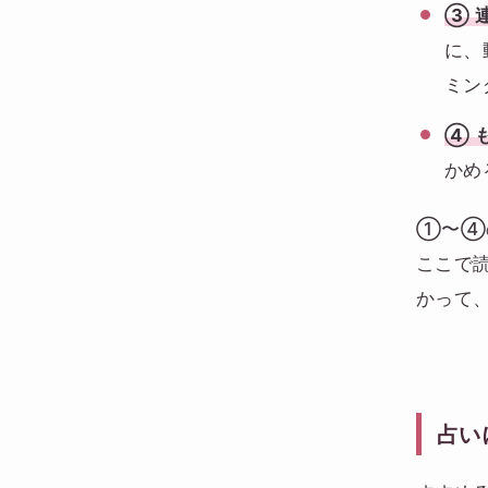
③ 
に、
ミン
④ 
かめ
①〜④
ここで
かって
占い