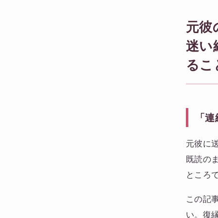
元彼
迷い
るこ
「連
元彼に送
既読の
ところ
この記
い。復