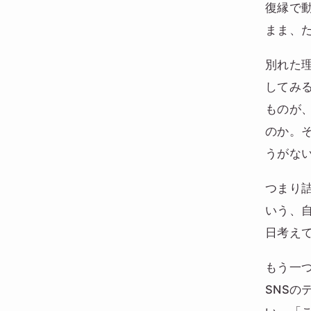
復縁で
まま、
別れた
してみ
ものが
のか。
うがな
つまり
いう、
日考え
もう一
SNS