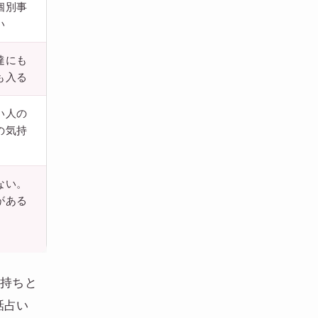
個別事
い
達にも
も入る
い人の
の気持
ない。
がある
気持ちと
話占い