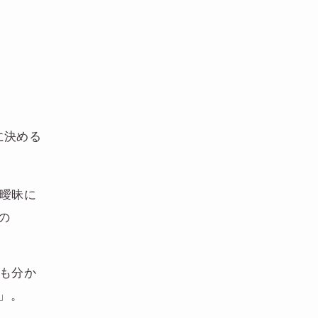
に決める
も曖昧に
の
況も分か
」。