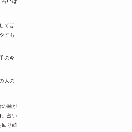
、占いは
してほ
やすも
手の今
の人の
断の軸が
身。占い
を回り続