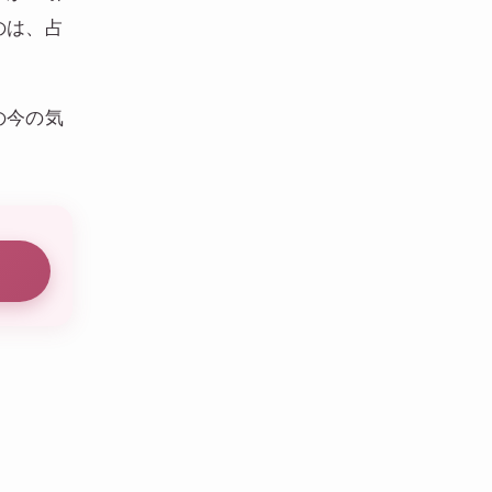
のは、占
の今の気