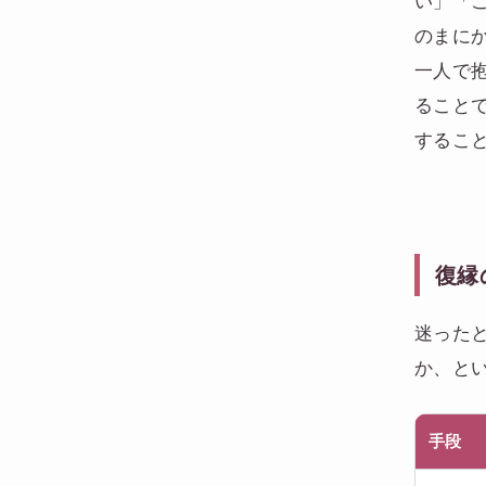
い」「
のまに
一人で
ること
するこ
復縁
迷った
か、と
手段