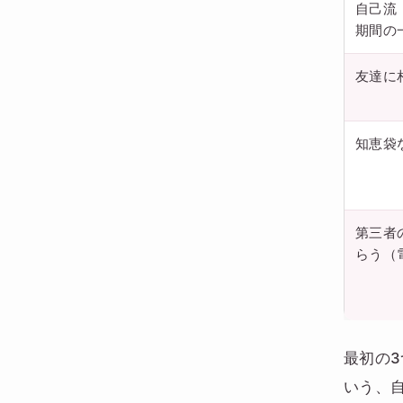
自己流
期間の
友達に
知恵袋
第三者
らう（
最初の
いう、