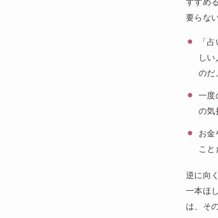
すすめ
要らな
「占
しい
のだ
一度
の気
お金
こと
逆に向
一本ほ
は、そ