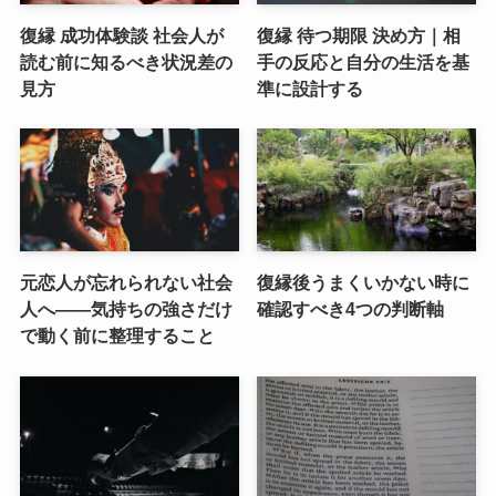
復縁 成功体験談 社会人が
復縁 待つ期限 決め方｜相
読む前に知るべき状況差の
手の反応と自分の生活を基
見方
準に設計する
元恋人が忘れられない社会
復縁後うまくいかない時に
人へ――気持ちの強さだけ
確認すべき4つの判断軸
で動く前に整理すること