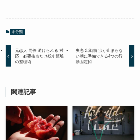
未分類
元恋人 同僚 避けられる 対
失恋 出勤前 涙が止まらな
応｜必要接点だけ残す距離
い朝に準備できる4つの行
の整理術
動固定術
関連記事