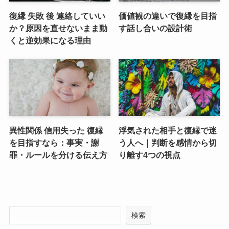
復縁 失敗 後 連絡していい
価値観の違いで復縁を目指
か？原因を直せないまま動
す話し合いの設計術
くと逆効果になる理由
異性関係 信用失った 復縁
浮気された相手と復縁で迷
を目指すなら：事実・謝
う人へ｜判断を感情から切
罪・ルールを分ける伝え方
り離す4つの視点
検索