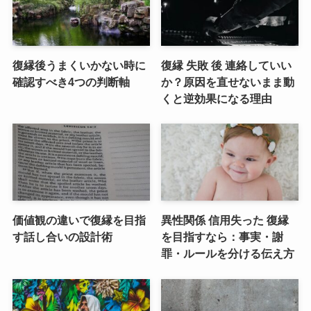
復縁後うまくいかない時に
復縁 失敗 後 連絡していい
確認すべき4つの判断軸
か？原因を直せないまま動
くと逆効果になる理由
価値観の違いで復縁を目指
異性関係 信用失った 復縁
す話し合いの設計術
を目指すなら：事実・謝
罪・ルールを分ける伝え方