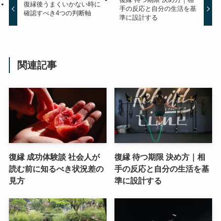
復縁後うまくいかない時に
手の反応と自分の生活を基
確認すべき4つの判断軸
準に設計する
関連記事
復縁 成功体験談 社会人が
復縁 待つ期限 決め方｜相
読む前に知るべき状況差の
手の反応と自分の生活を基
見方
準に設計する