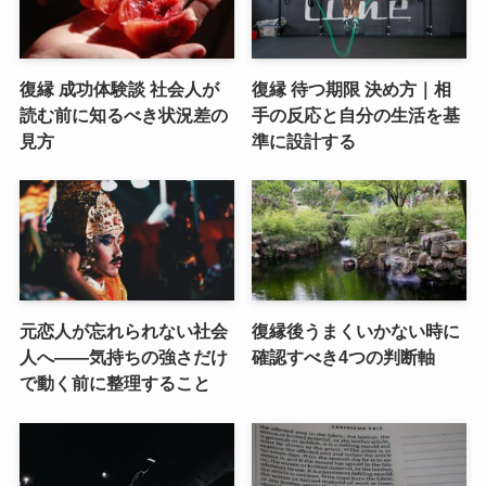
復縁 成功体験談 社会人が
復縁 待つ期限 決め方｜相
読む前に知るべき状況差の
手の反応と自分の生活を基
見方
準に設計する
元恋人が忘れられない社会
復縁後うまくいかない時に
人へ――気持ちの強さだけ
確認すべき4つの判断軸
で動く前に整理すること