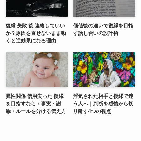
復縁 失敗 後 連絡していい
価値観の違いで復縁を目指
か？原因を直せないまま動
す話し合いの設計術
くと逆効果になる理由
異性関係 信用失った 復縁
浮気された相手と復縁で迷
を目指すなら：事実・謝
う人へ｜判断を感情から切
罪・ルールを分ける伝え方
り離す4つの視点