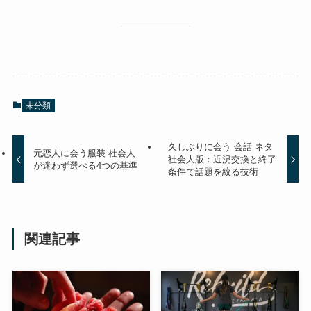
未分類
久しぶりに会う 会話 ネタ
元恋人に会う服装 社会人
社会人版：近況交換と終了
が迷わず選べる4つの基準
条件で話題を絞る技術
関連記事