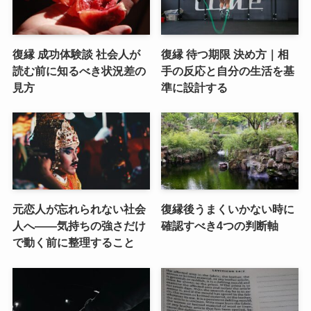
復縁 成功体験談 社会人が
復縁 待つ期限 決め方｜相
読む前に知るべき状況差の
手の反応と自分の生活を基
見方
準に設計する
元恋人が忘れられない社会
復縁後うまくいかない時に
人へ――気持ちの強さだけ
確認すべき4つの判断軸
で動く前に整理すること