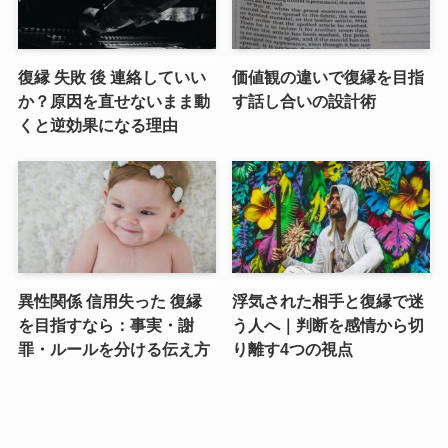
復縁 失敗 後 連絡していい
価値観の違いで復縁を目指
か？原因を直せないまま動
す話し合いの設計術
くと逆効果になる理由
異性関係 信用失った 復縁
浮気された相手と復縁で迷
を目指すなら：事実・謝
う人へ｜判断を感情から切
罪・ルールを分ける伝え方
り離す4つの視点