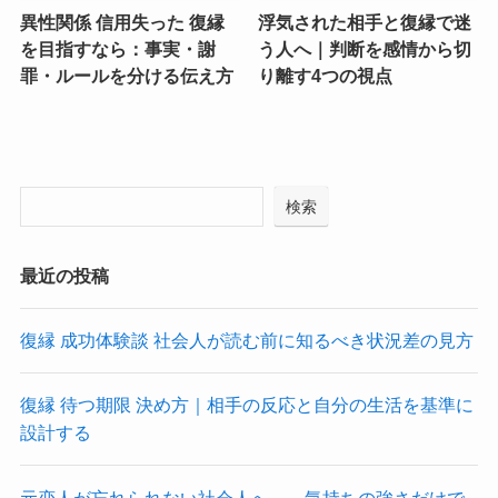
異性関係 信用失った 復縁
浮気された相手と復縁で迷
を目指すなら：事実・謝
う人へ｜判断を感情から切
罪・ルールを分ける伝え方
り離す4つの視点
検索
最近の投稿
復縁 成功体験談 社会人が読む前に知るべき状況差の見方
復縁 待つ期限 決め方｜相手の反応と自分の生活を基準に
設計する
元恋人が忘れられない社会人へ――気持ちの強さだけで