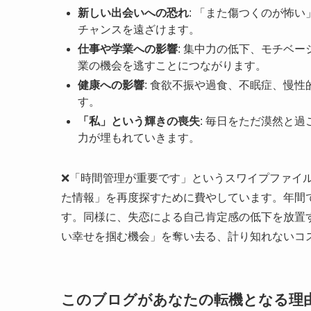
新しい出会いへの恐れ
: 「また傷つくのが怖
チャンスを遠ざけます。
仕事や学業への影響
: 集中力の低下、モチベ
業の機会を逃すことにつながります。
健康への影響
: 食欲不振や過食、不眠症、慢
す。
「私」という輝きの喪失
: 毎日をただ漠然と
力が埋もれていきます。
❌「時間管理が重要です」というスワイプファイル
た情報」を再度探すために費やしています。年間で
す。同様に、失恋による自己肯定感の低下を放置
い幸せを掴む機会」を奪い去る、計り知れないコ
このブログがあなたの転機となる理