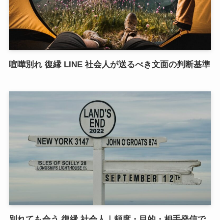
喧嘩別れ 復縁 LINE 社会人が送るべき文面の判断基準
別れても会う 復縁 社会人｜頻度・目的・相手発信で