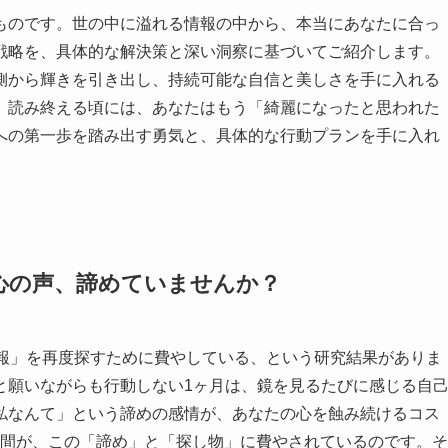
ものです。世の中に溢れる情報の中から、本当にあなたに合っ
戦略を、具体的な解決策と深い洞察に基づいてご紹介します。
側から輝きを引き出し、持続可能な自信と美しさを手に入れる
。読み終える頃には、あなたはもう「綺麗になったと思われた
への第一歩を踏み出す勇気と、具体的な行動プランを手に入れ
心の声、諦めていませんか？
情報」を再度探すために費やしている、という研究結果がありま
と願いながらも行動しない1ヶ月は、鏡を見るたびに感じる自
私なんて」という諦めの感情が、あなたの心を蝕み続けるコス
の時間が、この「諦め」と「探し物」に費やされているのです。そ